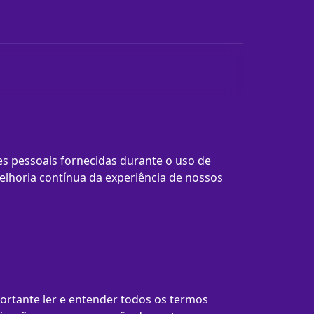
s pessoais fornecidas durante o uso de
elhoria contínua da experiência de nossos
ortante ler e entender todos os termos