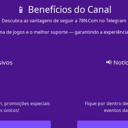
📱 Benefícios do Canal
Descubra as vantagens de seguir a 78N.Com no Telegram
de jogos e o melhor suporte — garantindo a experiência d
sivos
📢 Notí
m, promoções especiais
Fique por dentro d
s únicos!
eventos da