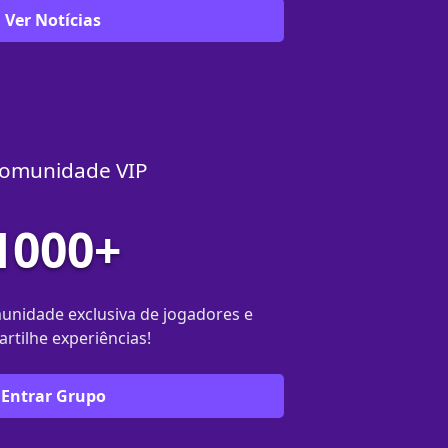
Ver Notícias
Comunidade VIP
1000+
unidade exclusiva de jogadores e
rtilhe experiências!
Entrar Grupo