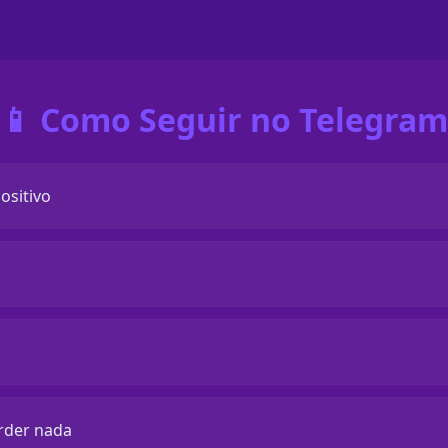
📱 Como Seguir no Telegram
ositivo
erder nada