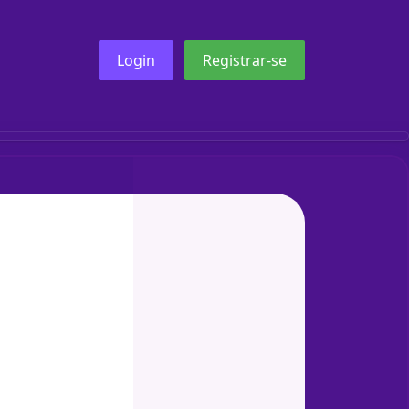
Login
Registrar-se