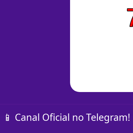
📱 Canal Oficial no Telegram!