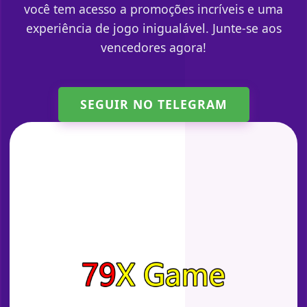
você tem acesso a promoções incríveis e uma
experiência de jogo inigualável. Junte-se aos
vencedores agora!
SEGUIR NO TELEGRAM