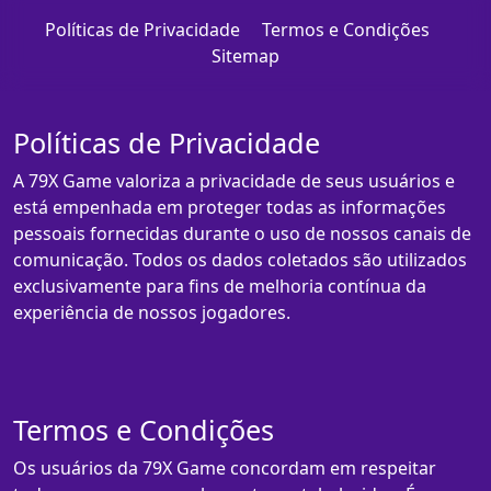
Políticas de Privacidade
Termos e Condições
Sitemap
Políticas de Privacidade
A 79X Game valoriza a privacidade de seus usuários e
está empenhada em proteger todas as informações
pessoais fornecidas durante o uso de nossos canais de
comunicação. Todos os dados coletados são utilizados
exclusivamente para fins de melhoria contínua da
experiência de nossos jogadores.
Termos e Condições
Os usuários da 79X Game concordam em respeitar