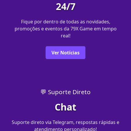
24/7
Fique por dentro de todas as novidades,
promoções e eventos da 79X Game em tempo
real!
Ver Notícias
💬 Suporte Direto
Chat
Suporte direto via Telegram, respostas rápidas e
atendimento personalizado!