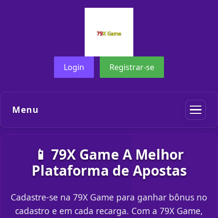
Login
Registrar-se
Menu
📱 79X Game A Melhor
Plataforma de Apostas
Cadastre-se na 79X Game para ganhar bônus no
cadastro e em cada recarga. Com a 79X Game,