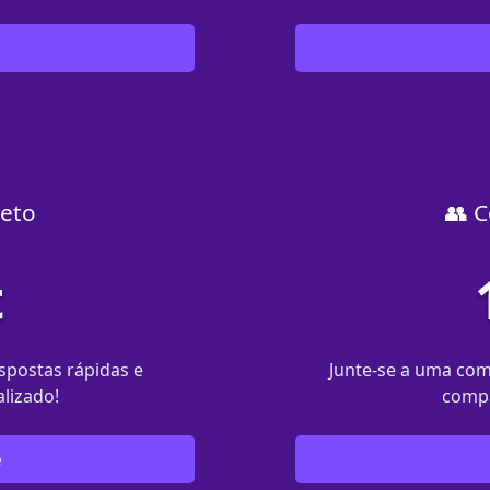
reto
👥 
t
espostas rápidas e
Junte-se a uma com
lizado!
compa
e