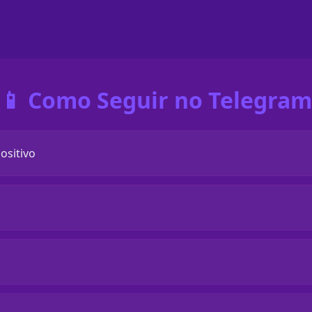
📱 Como Seguir no Telegram
ositivo