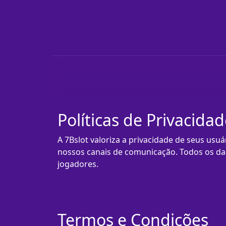
Políticas de Privacida
A 7Bslot valoriza a privacidade de seus us
nossos canais de comunicação. Todos os dad
jogadores.
Termos e Condições