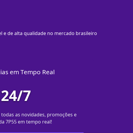
 e de alta qualidade no mercado brasileiro
cias em Tempo Real
24/7
e todas as novidades, promoções e
da 7P55 em tempo real!