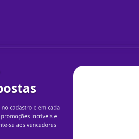
r
postas
 no cadastro e em cada
 promoções incríveis e
unte-se aos vencedores