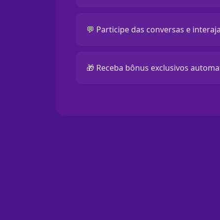
💬 Participe das conversas e interaj
🎁 Receba bônus exclusivos autom