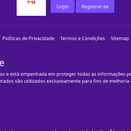
Login
Registrar-se
Políticas de Privacidade
Termos e Condições
Sitemap
de
rios e está empenhada em proteger todas as informações p
tados são utilizados exclusivamente para fins de melhoria