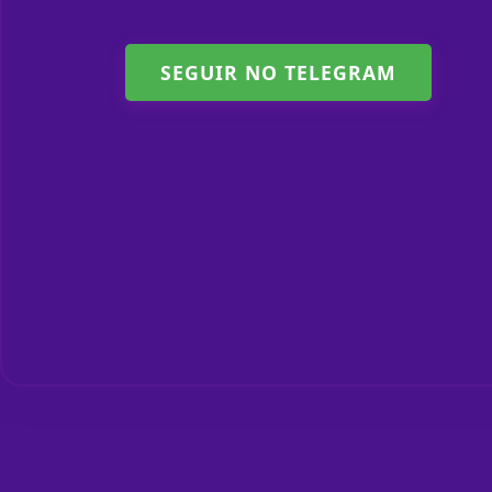
SEGUIR NO TELEGRAM