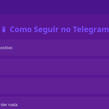
📱 Como Seguir no Telegram
ositivo
erder nada