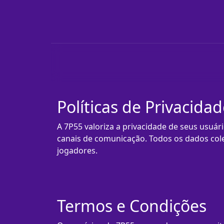
Políticas de Privacida
A 7P55 valoriza a privacidade de seus usuá
canais de comunicação. Todos os dados cole
jogadores.
Termos e Condições